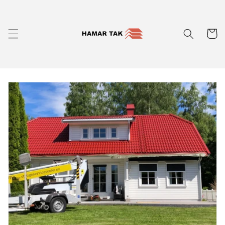
Gå
videre til
innholdet
Handleku